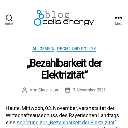
Suchen
Menü
cells
energy
blog
Kategorien
ALLGEMEIN
RECHT UND POLITIK
„Bezahlbarkeit der
Elektrizität“
Von
Claudia Lau
3. November 2021
Beitragsautor
Beitragsdatum
Heute, Mittwoch, 03. November, veranstaltet der
Wirtschaftsausschuss des Bayerischen Landtags
eine
Anhörung zur „Bezahlbarkeit der Elektrizität
“.