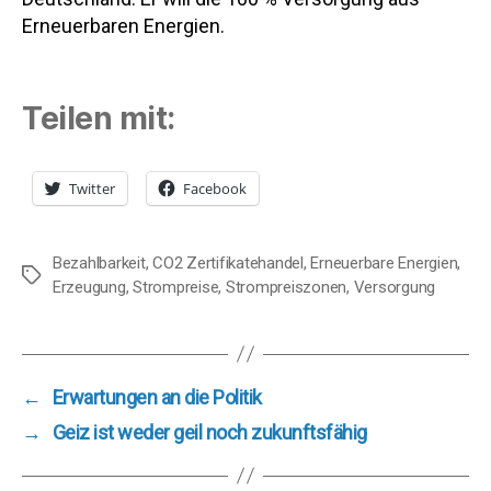
Erneuerbaren Energien.
Teilen mit:
Twitter
Facebook
Bezahlbarkeit
,
CO2 Zertifikatehandel
,
Erneuerbare Energien
,
Schlagwörter
Erzeugung
,
Strompreise
,
Strompreiszonen
,
Versorgung
←
Erwartungen an die Politik
→
Geiz ist weder geil noch zukunftsfähig