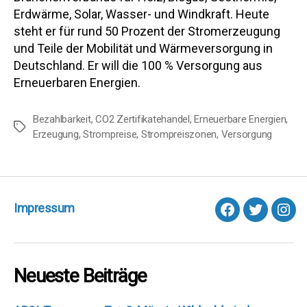
Erdwärme, Solar, Wasser- und Windkraft. Heute
steht er für rund 50 Prozent der Stromerzeugung
und Teile der Mobilität und Wärmeversorgung in
Deutschland. Er will die 100 % Versorgung aus
Erneuerbaren Energien.
Bezahlbarkeit
,
CO2 Zertifikatehandel
,
Erneuerbare Energien
,
Schlagwörter
Erzeugung
,
Strompreise
,
Strompreiszonen
,
Versorgung
Impressum
facebook
Twitter
Inst
Neueste Beiträge