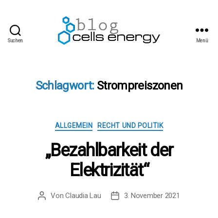
Suchen
Menü
cells
energy
blog
Schlagwort:
Strompreiszonen
Kategorien
ALLGEMEIN
RECHT UND POLITIK
„Bezahlbarkeit der
Elektrizität“
Von
Claudia Lau
3. November 2021
Beitragsautor
Beitragsdatum