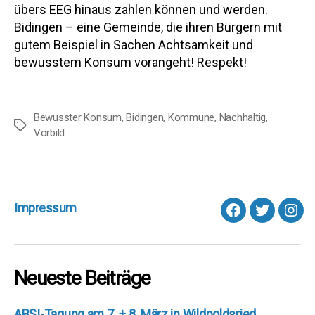
übers EEG hinaus zahlen können und werden.
Bidingen – eine Gemeinde, die ihren Bürgern mit
gutem Beispiel in Sachen Achtsamkeit und
bewusstem Konsum vorangeht! Respekt!
Bewusster Konsum
,
Bidingen
,
Kommune
,
Nachhaltig
,
Schlagwörter
Vorbild
Impressum
facebook
Twitter
Inst
Neueste Beiträge
ABSI-Tagung am 7. + 8. März in Wildpoldsried