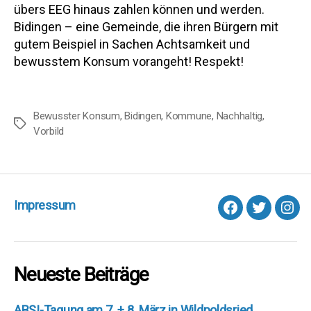
übers EEG hinaus zahlen können und werden.
Bidingen – eine Gemeinde, die ihren Bürgern mit
gutem Beispiel in Sachen Achtsamkeit und
bewusstem Konsum vorangeht! Respekt!
Bewusster Konsum
,
Bidingen
,
Kommune
,
Nachhaltig
,
Schlagwörter
Vorbild
Impressum
facebook
Twitter
Inst
Neueste Beiträge
ABSI-Tagung am 7. + 8. März in Wildpoldsried