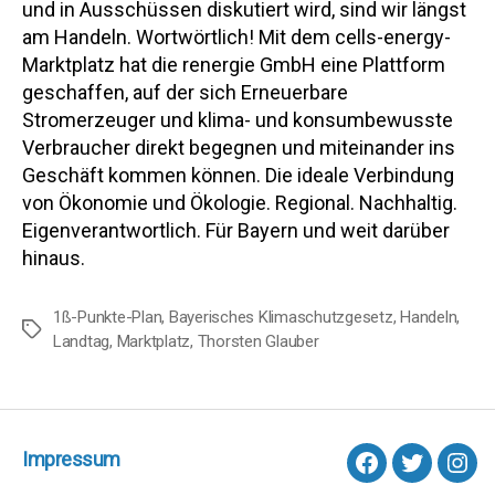
und in Ausschüssen diskutiert wird, sind wir längst
am Handeln. Wortwörtlich! Mit dem cells-energy-
Marktplatz hat die renergie GmbH eine Plattform
geschaffen, auf der sich Erneuerbare
Stromerzeuger und klima- und konsumbewusste
Verbraucher direkt begegnen und miteinander ins
Geschäft kommen können. Die ideale Verbindung
von Ökonomie und Ökologie. Regional. Nachhaltig.
Eigenverantwortlich. Für Bayern und weit darüber
hinaus.
1ß-Punkte-Plan
,
Bayerisches Klimaschutzgesetz
,
Handeln
,
Schlagwörter
Landtag
,
Marktplatz
,
Thorsten Glauber
Impressum
facebook
Twitter
Inst