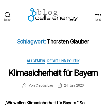
Suchen
Menü
cells
energy
blog
Schlagwort:
Thorsten Glauber
Kategorien
ALLGEMEIN
RECHT UND POLITIK
Klimasicherheit für Bayern
Von
Claudia Lau
24. Juni 2020
Beitragsautor
Beitragsdatum
„Wir wollen Klimasicherheit für Bayern.“ So