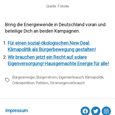
Quelle: Fotolia
Bring die Energiewende in Deutschland voran und
beteilige Dich an beiden Kampagnen.
Für einen sozial-ökologischen New Deal:
Klimapolitik als Bürgerbewegung gestalten!
Wir brauchen jetzt ein Recht auf solare
Eigenversorgung! Hausgemachte Energie für alle!
Bürgerenergie
,
Bürgerstrom
,
Eigenverbrauch
,
Klimapolitik
,
Schlagwörter
Onlinepetition
,
Petition
,
Stromeigenverbrauch
Impressum
facebook
Twitter
Inst