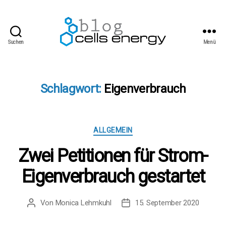
Suchen
Menü
cells
energy
blog
Schlagwort:
Eigenverbrauch
Kategorien
ALLGEMEIN
Zwei Petitionen für Strom-
Eigenverbrauch gestartet
Von
Monica Lehmkuhl
15. September 2020
Beitragsautor
Beitragsdatum