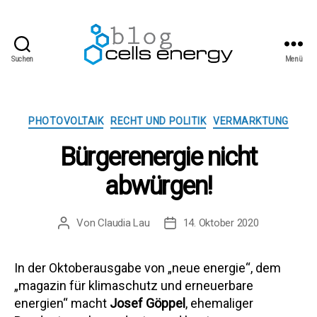
Suchen
Menü
cells
energy
blog
Kategorien
PHOTOVOLTAIK
RECHT UND POLITIK
VERMARKTUNG
Bürgerenergie nicht
abwürgen!
Von
Claudia Lau
14. Oktober 2020
Beitragsautor
Beitragsdatum
In der Oktoberausgabe von „neue energie“, dem
„magazin für klimaschutz und erneuerbare
energien“ macht
Josef Göppel
, ehemaliger