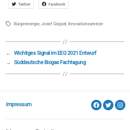
Twitter
Facebook
Bürgerenergie; Josef Göppel
,
Innovationsanreize
Schlagwörter
←
Wichtiges Signal im EEG 2021 Entwurf
→
Süddeutsche Biogas Fachtagung
Impressum
facebook
Twitter
Inst