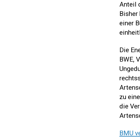
Anteil
Bisher
einer B
einhei
Die En
BWE, V
Ungedu
rechts
Artens
zu ein
die Ve
Artens
BMU ve