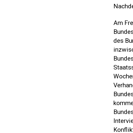
Nachde
Am Frei
Bundes
des Bu
inzwis
Bundes
Staatss
Wochen
Verhan
Bundes
kommen
Bundes
Interv
Konfli