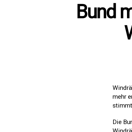
Bund m
Windräd
mehr er
stimmt
Die Bu
Windräd