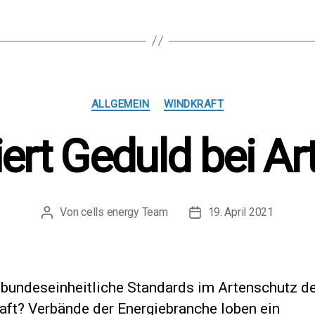
Kategorien
ALLGEMEIN
WINDKRAFT
ert Geduld bei A
Von
cells energy Team
19. April 2021
Beitragsautor
Beitragsdatum
 bundeseinheitliche Standards im Artenschutz d
aft? Verbände der Energiebranche loben ein