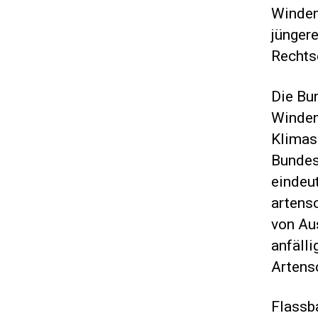
Winden
jünger
Rechts
Die Bu
Winden
Klimas
Bundes
eindeu
artens
von Au
anfäll
Artens
Flassb