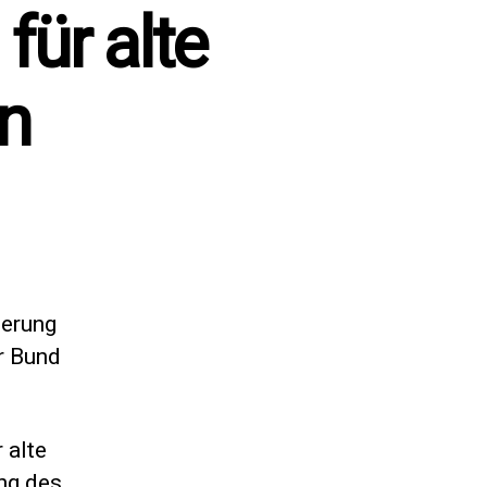
ür alte
n
derung
er Bund
 alte
ung des