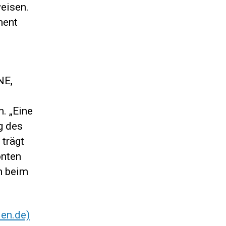
eisen.
ment
NE,
. „Eine
g des
trägt
onten
h beim
ien.de)