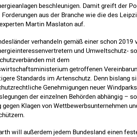
ergieanlagen beschleunigen. Damit greift der Pol
e Forderungen aus der Branche wie die des Leipz
experten Martin Maslaton auf.
ndesländer verhandeln gemäß einer schon 2019 
ergieinteressenvertretern und Umweltschutz- s
chutzverbänden mit dem
wirtschaftsministerium getroffenen Vereinbarun
tigere Standards im Artenschutz. Denn bislang s
chutzrechtliche Genehmigungen neuer Windparks 
slegungen der einzelnen Behörden abhängig – s
ig gegen Klagen von Wettbewerbsunternehmen un
chützern.
arth will außerdem jedem Bundesland einen fest