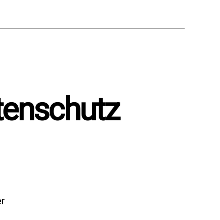
rtenschutz
er