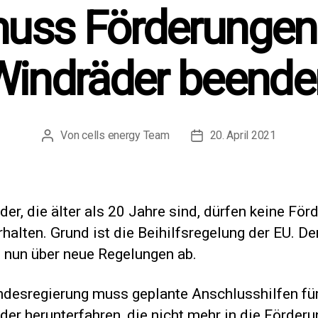
uss Förderungen f
Windräder beende
Von
cells energy Team
20. April 2021
Beitragsautor
Beitragsdatum
er, die älter als 20 Jahre sind, dürfen keine För
halten. Grund ist die Beihilfsregelung der EU. D
 nun über neue Regelungen ab.
ndesregierung muss geplante Anschlusshilfen für
er herunterfahren, die nicht mehr in die Förder