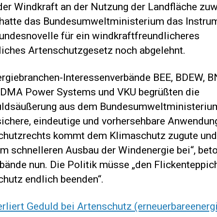
 der Windkraft an der Nutzung der Landfläche zuw
 hatte das Bundesumweltministerium das Instru
undesnovelle für ein windkraftfreundlicheres
tliches Artenschutzgesetz noch abgelehnt.
ergiebranchen-Interessenverbände BEE, BDEW, B
DMA Power Systems und VKU begrüßten die
ldsäußerung aus dem Bundesumweltministerium
sichere, eindeutige und vorhersehbare Anwendun
chutzrechts kommt dem Klimaschutz zugute und 
em schnelleren Ausbau der Windenergie bei“, bet
rbände nun. Die Politik müsse „den Flickenteppic
chutz endlich beenden“.
rliert Geduld bei Artenschutz (erneuerbareenerg