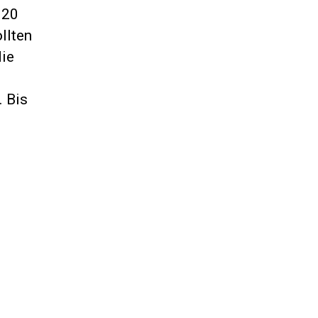
 20
llten
die
. Bis