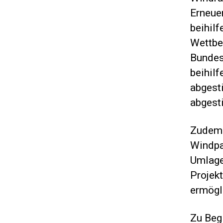
Erneue
beihilf
Wettbe
Bundes
beihilf
abgest
abgest
Zudem 
Windpa
Umlage
Projek
ermögli
Zu Beg