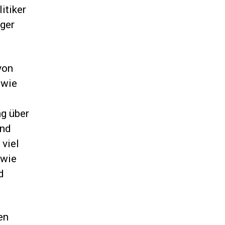
itiker
iger
von
owie
g über
ind
viel
owie
d
en