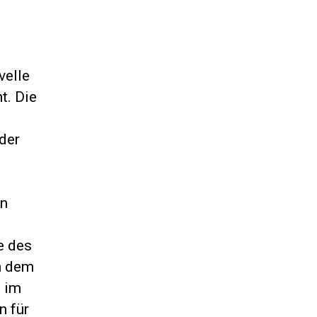
velle
t. Die
der
en
e des
n dem
n im
n für