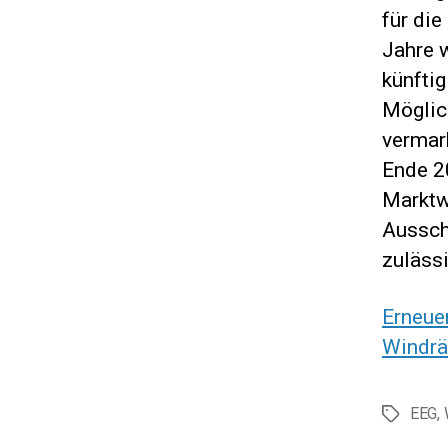
für die
Jahre 
künftig
Möglic
vermark
Ende 2
Marktw
Aussch
zulässi
Erneue
Windrä
EEG
,
Schlagwör