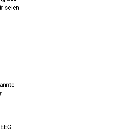
r seien
n
nannte
r
 EEG