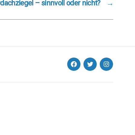
dachziegel – sinnvoll oder nicht?
→
facebook
Twitter
Instagram