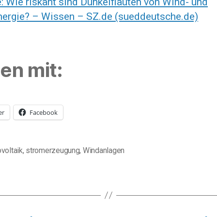
: Wie riskant sind Dunkelflauten von Wind- und
nergie? – Wissen – SZ.de (sueddeutsche.de)
len mit:
er
Facebook
voltaik
,
stromerzeugung
,
Windanlagen
ter