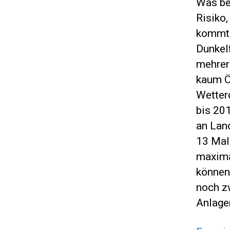
Was be
Risiko
kommt 
Dunkel
mehrer
kaum Ö
Wetter
bis 20
an Lan
13 Mal
maxima
können
noch z
Anlage