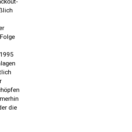
ackout-
ßlich
er
 Folge
 1995
nlagen
lich
r
chöpfen
mmerhin
der die