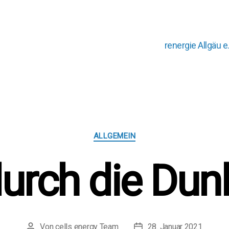
renergie Allgäu e.
Kategorien
ALLGEMEIN
durch die Dunk
Von
cells energy Team
28. Januar 2021
Beitragsautor
Beitragsdatum