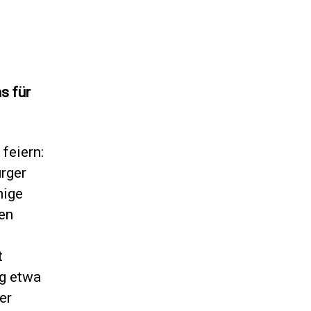
s für
feiern:
rger
nige
en
t
ag etwa
er