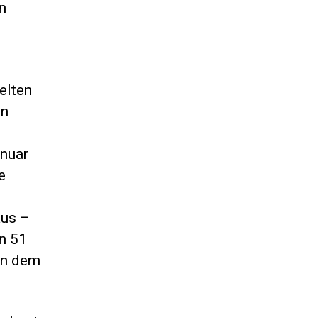
n
elten
en
anuar
e
aus –
n 51
en dem