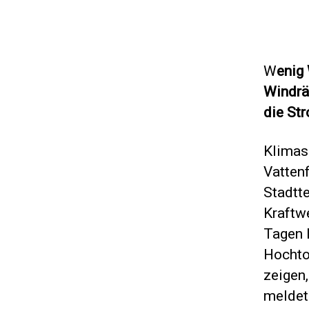
W
enig
Windräd
die St
Klimas
Vatten
Stadtt
Kraftw
Tagen 
Hochtou
zeigen,
meldete