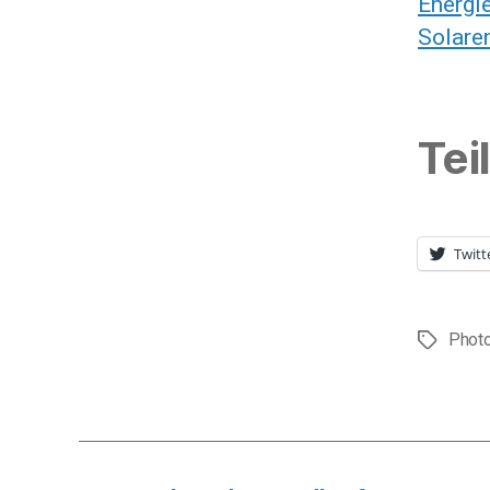
Energie
Solare
Tei
Twitt
Photo
Schlagwör