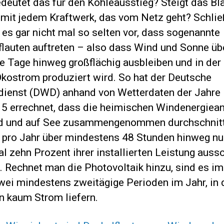
deutet das für den Kohleausstieg? Steigt das Bl
, mit jedem Kraftwerk, das vom Netz geht? Schlie
es gar nicht mal so selten vor, dass sogenannte
flauten auftreten – also dass Wind und Sonne üb
e Tage hinweg großflächig ausbleiben und in der
kostrom produziert wird. So hat der Deutsche
dienst (DWD) anhand von Wetterdaten der Jahre
15 errechnet, dass die heimischen Windenergiea
d und auf See zusammengenommen durchschnitt
 pro Jahr über mindestens 48 Stunden hinweg nu
l zehn Prozent ihrer installierten Leistung auss
. Rechnet man die Photovoltaik hinzu, sind es i
wei mindestens zweitägige Perioden im Jahr, in 
n kaum Strom liefern.