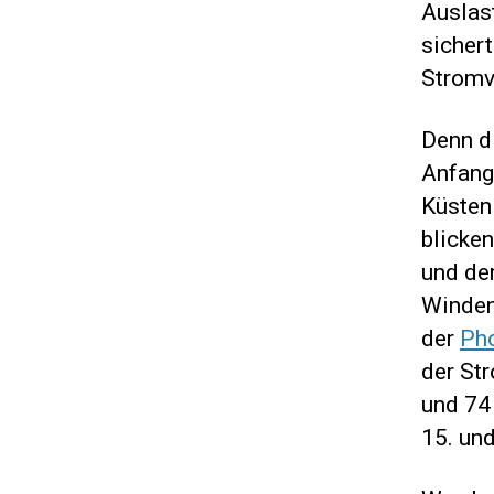
Auslas
sichert
Stromv
Denn d
Anfang
Küsten 
blicke
und de
Winden
der
Pho
der St
und 74
15. und